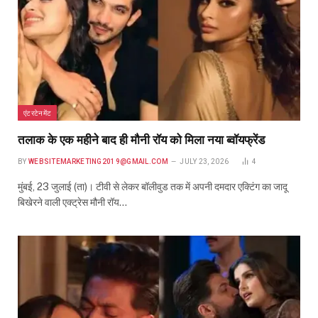
एंटरटेनमेंट
तलाक के एक महीने बाद ही मौनी रॉय को मिला नया ब्वॉयफ्रेंड
BY
WEBSITEMARKETING2019@GMAIL.COM
JULY 23, 2026
4
मुंबई, 23 जुलाई (ता)। टीवी से लेकर बॉलीवुड तक में अपनी दमदार एक्टिंग का जादू
बिखेरने वाली एक्ट्रेस मौनी रॉय…