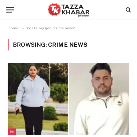
»
Home
Posts Tagged "crime news"
BROWSING:
CRIME NEWS
देश