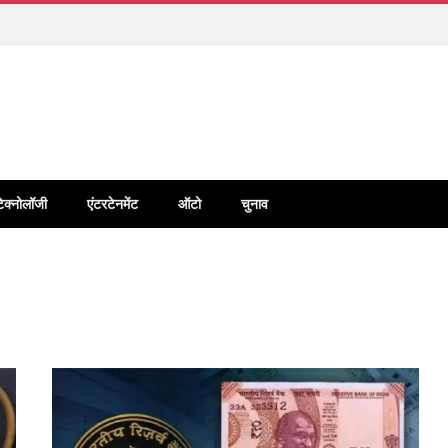
टेक्नोलॉजी
एंटरटेनमेंट
ऑटो
चुनाव