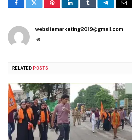
Facebook
Twitter
Pinterest
LinkedIn
Tumblr
Telegram
Email
websitemarketing2019@gmail.com
Website
RELATED
POSTS