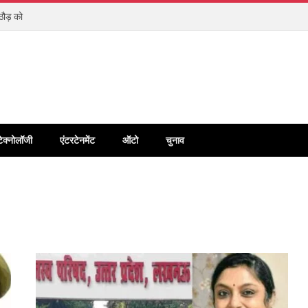
राठौड़ को
टेक्नोलॉजी
एंटरटेनमेंट
ऑटो
चुनाव