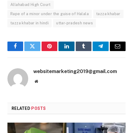
Allahabad High Court
Rape of a minor under the guise of Halala
tazza khabar
tazza khabar in hindi
uttar-pradesh news
Facebook
Twitter
Pinterest
LinkedIn
Tumblr
Telegram
Email
websitemarketing2019@gmail.com
Website
RELATED
POSTS