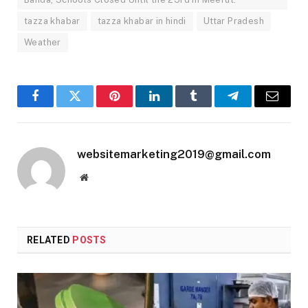
tazza khabar
tazza khabar in hindi
Uttar Pradesh
Weather
Facebook
Twitter
Pinterest
LinkedIn
Tumblr
Telegram
Email
websitemarketing2019@gmail.com
Website
RELATED
POSTS