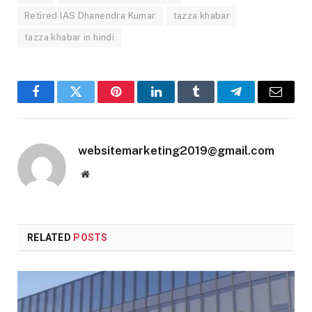
Retired IAS Dhanendra Kumar
tazza khabar
tazza khabar in hindi
Facebook
Twitter
Pinterest
LinkedIn
Tumblr
Telegram
Email
websitemarketing2019@gmail.com
Website
RELATED
POSTS