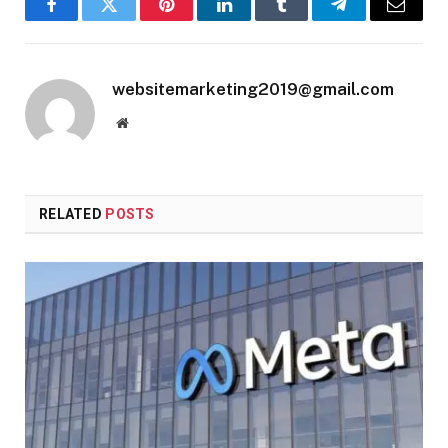
Facebook
Twitter
Pinterest
LinkedIn
Tumblr
Telegram
Email
websitemarketing2019@gmail.com
Website
RELATED
POSTS