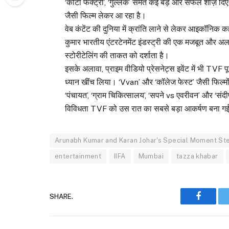
‘कोटा फैक्ट्री’, ‘गुल्लक’ समेत कई बड़े और सफल शोज़ दिए
जैसी फिल्म लेकर आ रहा है।
वेब कंटेंट की दुनिया में क्रांति लाने से लेकर आइकॉनिक
कुमार भारतीय एंटरटेनमेंट इंडस्ट्री की एक मजबूत और
स्टोरीटेलिंग की ताकत को दर्शाता है।
इसके अलावा, प्राइम वीडियो प्रेसनेट्स इवेंट में भी TVF
ध्यान खींच लिया। ‘Vvan’ और ‘कॉलेज फेस्ट’ जैसी फिल्मों स
‘पंचायत’, ‘ग्राम चिकित्सालय’, ‘सपने vs एवरीवन’ और ‘संदी
विविधता TVF को उस रात का सबसे बड़ा आकर्षण बना ग
Arunabh Kumar and Karan Johar's Special Moment Stea
entertainment
IIFA
Mumbai
tazza khabar
SHARE.
Faceboo