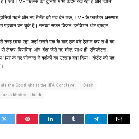
 हैं। अब TVF फिल्म्स की दुनिया में भी कदम रख रहा है और ‘व्वान’
 कहानियां गढ़ने और नए टैलेंट को मंच देने तक, TVF के फाउंडर अरुणाभ
 अलग पहचान बन चुके हैं। उनका सफर विजन, इनोवेशन और दमदार
 पूरी तरह छाया रहा, जहां उसने एक के बाद एक बड़े ऐलान कर सभी का
े लेकर ‘पिरामिड’ और ‘वंश’ जैसे नए शोज़, साथ ही ‘एस्पिरेंट्स’,
प भैया’ के नए सीजन्स ने दर्शकों का उत्साह बढ़ा दिया। कंटेंट की यह
ई।
ls the Spotlight at the IIFA Conclave!
Desh
tazza khabar in hindi
k
Twitter
Pinterest
LinkedIn
Tumblr
Telegram
Email