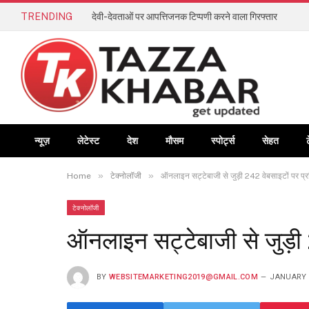
TRENDING
देवी-देवताओं पर आपत्तिजनक टिप्पणी करने वाला गिरफ्तार
न्यूज़
लेटेस्ट
देश
मौसम
स्पोर्ट्स
सेहत
»
»
Home
टेक्नोलॉजी
ऑनलाइन सट्टेबाजी से जुड़ी 242 वेबसाइटों पर प्र
टेक्नोलॉजी
ऑनलाइन सट्टेबाजी से जुड़ी 
BY
WEBSITEMARKETING2019@GMAIL.COM
JANUARY 