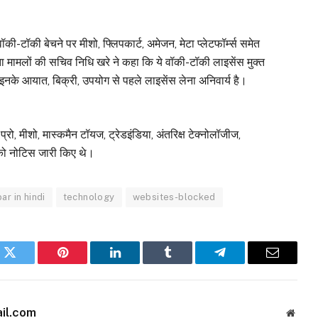
वॉकी-टॉकी बेचने पर मीशो, फ्लिपकार्ट, अमेजन, मेटा प्लेटफॉर्म्स समेत
 मामलों की सचिव निधि खरे ने कहा कि ये वॉकी-टॉकी लाइसेंस मुक्त
 इनके आयात, बिक्री, उपयोग से पहले लाइसेंस लेना अनिवार्य है।
प्रो, मीशो, मास्कमैन टॉयज, ट्रेडइंडिया, अंतरिक्ष टेक्नोलॉजीज,
ेजन को नोटिस जारी किए थे।
ar in hindi
technology
websites-blocked
k
Twitter
Pinterest
LinkedIn
Tumblr
Telegram
Email
il.com
Websi