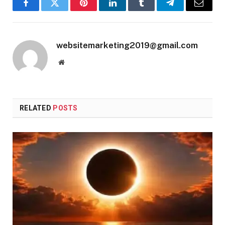
Facebook
Twitter
Pinterest
LinkedIn
Tumblr
Telegram
Email
websitemarketing2019@gmail.com
Website
RELATED
POSTS