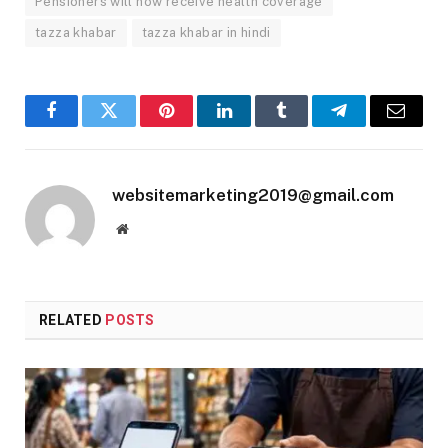
Pensioners will now receive health coverage
tazza khabar
tazza khabar in hindi
Facebook
Twitter
Pinterest
LinkedIn
Tumblr
Telegram
Email
websitemarketing2019@gmail.com
Website
RELATED
POSTS