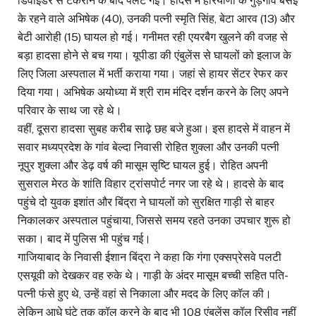
डिवाइडर से टकराने के बाद पलट गई। हादसे में हरियाणा के गुड़गांव बसई
के रहने वाले अभिषेक (40), उनकी पत्नी स्मृति सिंह, बेटा आरव (13) और
बेटी आरोही (15) घायल हो गई। गनीमत रही एयरबैग खुलने की वजह से
बड़ा हादसा होने से बच गया। यूपीडा की एंबुलेंस से घायलों को इलाज के
लिए जिला अस्पताल में भर्ती कराया गया। जहां से हायर सेंटर रेफर कर
दिया गया। अभिषेक अयोध्या में श्री राम मंदिर दर्शन करने के लिए अपने
परिवार के साथ जा रहे थे।
वहीं, दूसरा हादसा सुबह करीब साढ़े छह बजे हुआ। इस हादसे में वाहन में
सवार मध्यप्रदेश के गांव बेल्दा निवासी रोहित शुक्ला और उनकी पत्नी
नूपुर शुक्ला और डेढ़ वर्ष की मासूम सृष्टि घायल हुई। रोहित अपनी
सुसराल मेरठ के शांति विहार ट्रांसपोर्ट नगर जा रहे थे। हादसे के बाद
पहुंचे दो युवक इशांत और बिंद्रा ने घायलों को सुरक्षित गाड़ी से बाहर
निकालकर अस्पताल पहुंचाया, जिससे समय रहते उनका उपचार शुरू हो
सका। बाद में पुलिस भी पहुंच गई।
गाजियाबाद के निवासी ईशान बिंद्रा ने कहा कि गंगा एक्सप्रेसवे पलटी
एसयूवी को देखकर वह रुके थे। गाड़ी के अंदर मासूम बच्ची सहित पति-
पत्नी फंसे हुए थे, उन्हें वहां से निकाला और मदद के लिए कॉल की।
लेकिन आधे घंटे तक कॉल करने के बाद भी 108 एंबुलेंस कॉल रिसीव नहीं