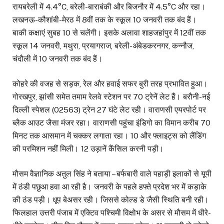
रायबरेली में 4.4°C, बरेली-बाराबंकी और बिजनौर में 4.5°C और रहा।
लखनऊ-कौशांबी-मेरठ में 8वीं तक के स्कूल 10 जनवरी तक बंद हैं।
बाकी कक्षाएं सुबह 10 से चलेंगी। इसके अलावा शाहजहांपुर में 12वीं तक
स्कूल 14 जनवरी, मथुरा, प्रयागराज, बरेली-अंबेडकरनगर, कन्नौज,
चंदौली में 10 जनवरी तक बंद हैं।
कोहरे की वजह से सड़क, रेल और हवाई सफर बुरी तरह प्रभावित हुआ।
गोरखपुर, झांसी समेत तमाम रेलवे स्टेशन पर 70 ट्रेनें लेट हैं। बरौनी-नई
दिल्ली स्पेशल (02563) ट्रेन 27 घंटे लेट रही। वाराणसी एयरपोर्ट पर
ब्लैक आउट जैसा मंजर रहा। वाराणसी पहुंचा इंडिगो का विमान करीब 70
मिनट तक आसमान में चक्कर लगाता रहा। 10 और फ्लाइट्स को लैंडिंग
की परमिशन नहीं मिली। 12 उड़ानें कैंसिल करनी पड़ी।
मौसम वैज्ञानिक अतुल सिंह ने बताया – बर्फबारी वाले पहाड़ी इलाकों से यूपी
में ठंडी पछुआ हवा आ रही है। जनवरी के पहले हफ्ते प्रदेश भर में कड़ाके
की ठंड पड़ी। धूप बेअसर रही। जिससे कोल्ड डे जैसी स्थिति बनी रही।
फिलहाल उत्तरी पंजाब में एक्टिव पश्चिमी विक्षोभ के असर से मौसम में धीरे-