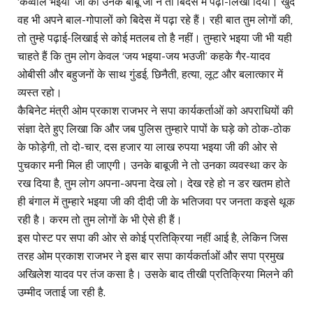
‘कव्वाल भइया’ जी को उनके बाबू जी ने तो बिदेस में पढ़ा-लिखा दिया। खुद
वह भी अपने बाल-गोपालों को बिदेस में पढ़ा रहे हैं। रही बात तुम लोगों की,
तो तुम्हे पढ़ाई-लिखाई से कोई मतलब तो है नहीं। तुम्हारे भइया जी भी यही
चाहते हैं कि तुम लोग केवल ‘जय भइया-जय भउजी’ कहके गैर-यादव
ओबीसी और बहुजनों के साथ गुंडई, छिनैती, हत्या, लूट और बलात्कार में
व्यस्त रहो।
कैबिनेट मंत्री ओम प्रकाश राजभर ने सपा कार्यकर्ताओं को अपराधियों की
संज्ञा देते हुए लिखा कि और जब पुलिस तुम्हारे पापों के घड़े को ठोक-ठोक
के फोड़ेगी, तो दो-चार, दस हजार या लाख रुपया भइया जी की ओर से
पुचकार मनी मिल ही जाएगी। उनके बाबूजी ने तो उनका व्यवस्था कर के
रख दिया है, तुम लोग अपना-अपना देख लो। देख रहे हो न डर खतम होते
ही बंगाल में तुम्हारे भइया जी की दीदी जी के भतिजवा पर जनता कइसे थूक
रही है। करम तो तुम लोगों के भी ऐसे ही हैं।
इस पोस्ट पर सपा की ओर से कोई प्रतिक्रिया नहीं आई है, लेकिन जिस
तरह ओम प्रकाश राजभर ने इस बार सपा कार्यकर्ताओं और सपा प्रमुख
अखिलेश यादव पर तंज कसा है। उसके बाद तीखी प्रतिक्रिया मिलने की
उम्मीद जताई जा रही है.