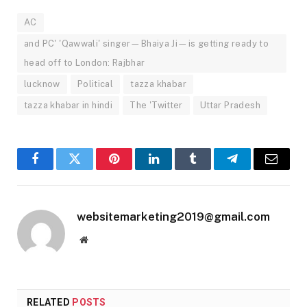
AC
and PC' 'Qawwali' singer—Bhaiya Ji—is getting ready to
head off to London: Rajbhar
lucknow
Political
tazza khabar
tazza khabar in hindi
The 'Twitter
Uttar Pradesh
Facebook
Twitter
Pinterest
LinkedIn
Tumblr
Telegram
Email
websitemarketing2019@gmail.com
Website
RELATED
POSTS