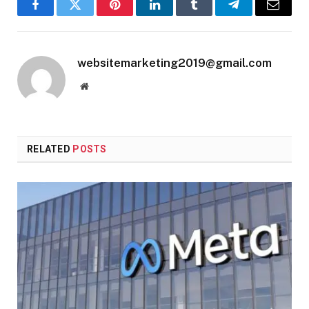
Facebook
Twitter
Pinterest
LinkedIn
Tumblr
Telegram
Email
websitemarketing2019@gmail.com
Website
RELATED
POSTS