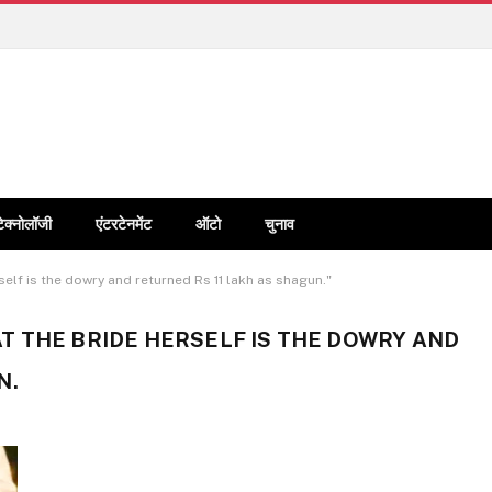
टेक्नोलॉजी
एंटरटेनमेंट
ऑटो
चुनाव
elf is the dowry and returned Rs 11 lakh as shagun."
T THE BRIDE HERSELF IS THE DOWRY AND
N.