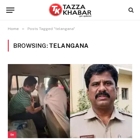
»
Home
Posts Tagged "telangana"
BROWSING:
TELANGANA
देश