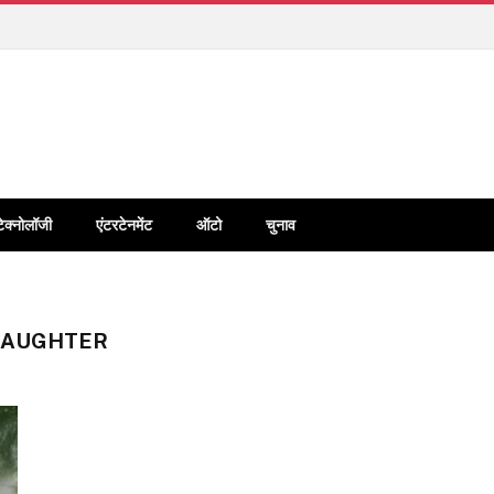
टेक्नोलॉजी
एंटरटेनमेंट
ऑटो
चुनाव
DAUGHTER