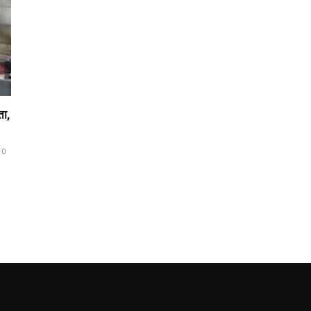
ता,
10