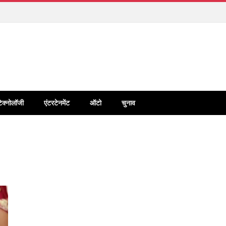
टेक्नोलॉजी
एंटरटेनमेंट
ऑटो
चुनाव