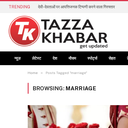
TRENDING
देवी-देवताओं पर आपत्तिजनक टिप्पणी करने वाला गिरफ्तार
न्यूज़
लेटेस्ट
देश
मौसम
स्पोर्ट्स
सेहत
»
Home
Posts Tagged "marriage"
BROWSING:
MARRIAGE