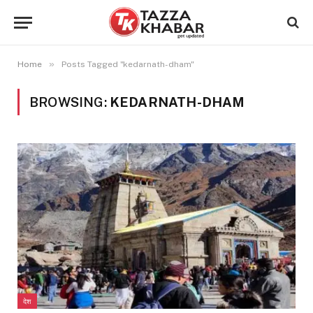
»
Home
Posts Tagged "kedarnath-dham"
BROWSING:
KEDARNATH-DHAM
देश