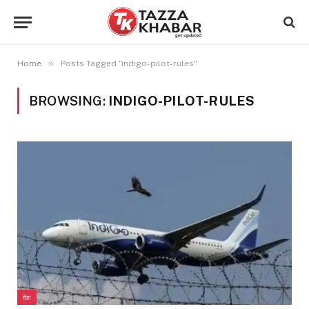
»
Home
Posts Tagged "indigo-pilot-rules"
BROWSING:
INDIGO-PILOT-RULES
देश