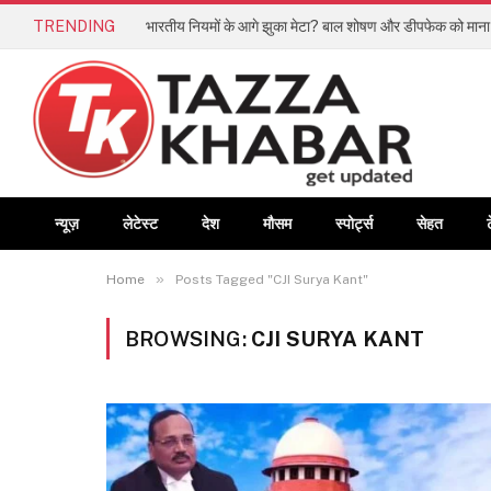
TRENDING
न्यूज़
लेटेस्ट
देश
मौसम
स्पोर्ट्स
सेहत
»
Home
Posts Tagged "CJI Surya Kant"
BROWSING:
CJI SURYA KANT