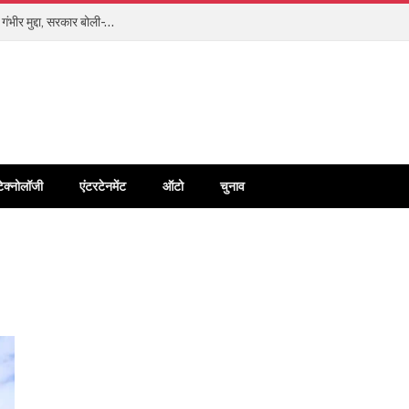
भारतीय नियमों के आगे झुका मेटा? बाल शोषण और डीपफेक को माना गंभीर मुद्दा, सरकार बोली- US के कानून नहीं चलेंगे
टेक्नोलॉजी
एंटरटेनमेंट
ऑटो
चुनाव