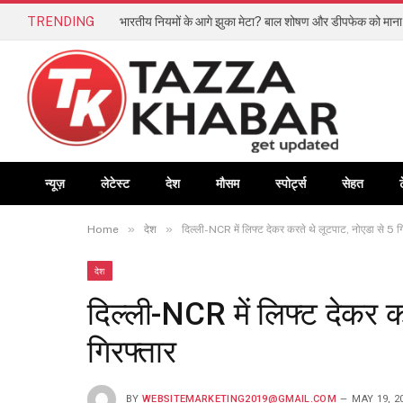
TRENDING
न्यूज़
लेटेस्ट
देश
मौसम
स्पोर्ट्स
सेहत
»
»
Home
देश
दिल्ली-NCR में लिफ्ट देकर करते थे लूटपाट, नोएडा से 5 ग
देश
दिल्ली-NCR में लिफ्ट देकर क
गिरफ्तार
BY
WEBSITEMARKETING2019@GMAIL.COM
MAY 19, 2