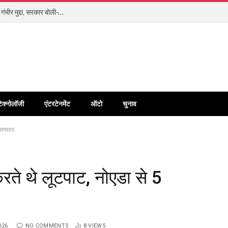
भारतीय नियमों के आगे झुका मेटा? बाल शोषण और डीपफेक को माना गंभीर मुद्दा, सरकार बोली- US के कानून नहीं चलेंगे
टेक्नोलॉजी
एंटरटेनमेंट
ऑटो
चुनाव
िरफ्तार
रते थे लूटपाट, नोएडा से 5
026
NO COMMENTS
8
VIEWS