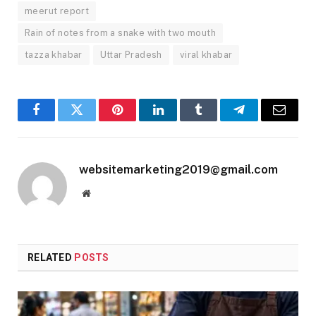
meerut report
Rain of notes from a snake with two mouth
tazza khabar
Uttar Pradesh
viral khabar
Facebook
Twitter
Pinterest
LinkedIn
Tumblr
Telegram
Email
websitemarketing2019@gmail.com
Website
RELATED
POSTS