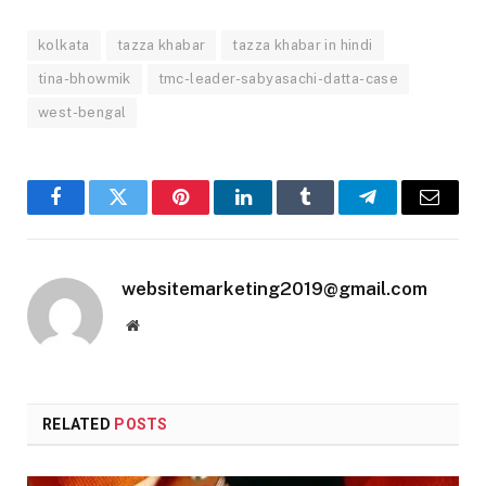
kolkata
tazza khabar
tazza khabar in hindi
tina-bhowmik
tmc-leader-sabyasachi-datta-case
west-bengal
Facebook
Twitter
Pinterest
LinkedIn
Tumblr
Telegram
Email
websitemarketing2019@gmail.com
Website
RELATED
POSTS