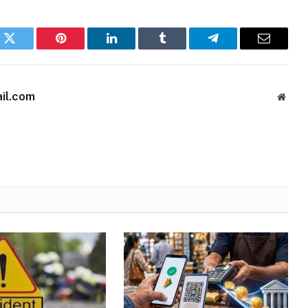
k
Twitter
Pinterest
LinkedIn
Tumblr
Telegram
Email
il.com
Websi