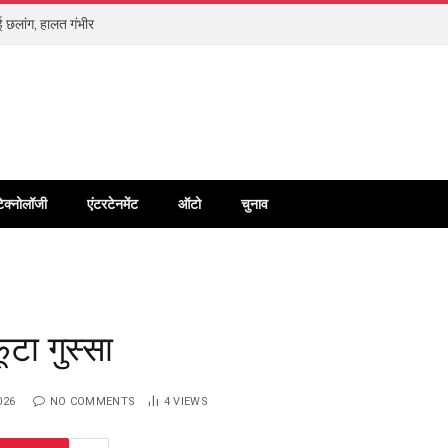
 छलांग, हालत गंभीर
टेक्नोलॉजी
एंटरटेनमेंट
ऑटो
चुनाव
ूटा गुस्सा
026
NO COMMENTS
4
VIEWS