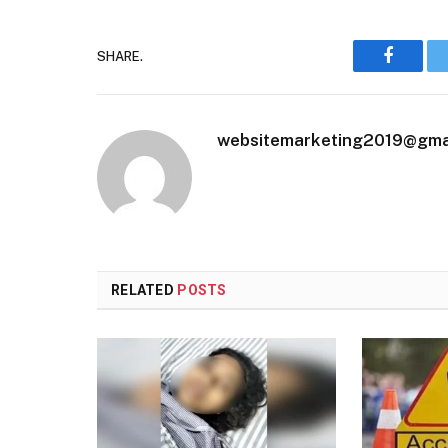
SHARE.
Faceboo
websitemarketing2019@gma
RELATED
POSTS