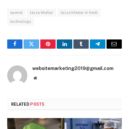
openai
tazza khabar
tazza khabar in hindi
technology
Facebook
Twitter
Pinterest
LinkedIn
Tumblr
Telegram
Email
websitemarketing2019@gmail.com
Website
RELATED
POSTS