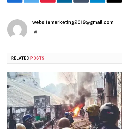
Facebook
Twitter
Pinterest
LinkedIn
Tumblr
Telegram
Email
websitemarketing2019@gmail.com
Website
RELATED
POSTS