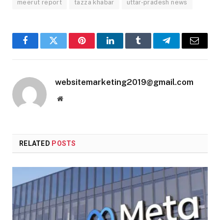
meerut report
tazza khabar
uttar-pradesh news
Facebook
Twitter
Pinterest
LinkedIn
Tumblr
Telegram
Email
websitemarketing2019@gmail.com
Website
RELATED
POSTS