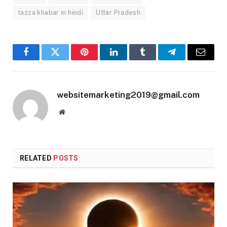
tazza khabar in hindi
Uttar Pradesh
Facebook
Twitter
Pinterest
LinkedIn
Tumblr
Telegram
Email
websitemarketing2019@gmail.com
Website
RELATED
POSTS