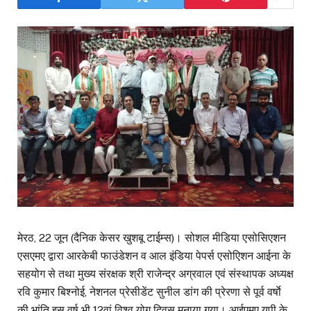
मेरठ, 22 जून (दैनिक केसर खुशबू टाईम्स)। सोशल मीडिया एसोसिएशन
एसएमए द्वारा आरकेबी फाउंडेशन व आल इंडिया पेपर्स एसोएिशन आईना के
सहयोग से तथा मुख्य संरक्षक श्री राजेन्द्र अग्रवाल एवं संस्थापक अध्यक्ष
रवि कुमार बिश्नोई, नेशनल प्रेसीडेंट सुनील डांग की प्रेरणा से पूर्व वर्षाे
की भांति इस वर्ष भी 12वां विश्व योग दिवस मनाया गया। आईएमए यूपी के