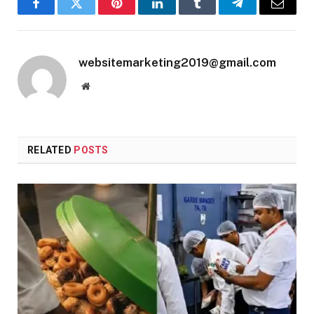
Facebook
Twitter
Pinterest
LinkedIn
Tumblr
Telegram
Email
websitemarketing2019@gmail.com
Website
RELATED
POSTS