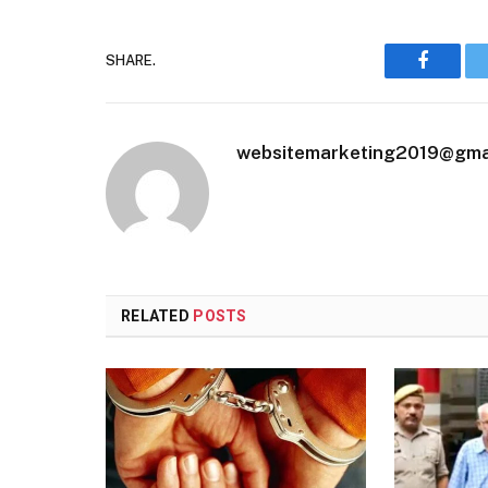
SHARE.
Faceboo
websitemarketing2019@gma
RELATED
POSTS