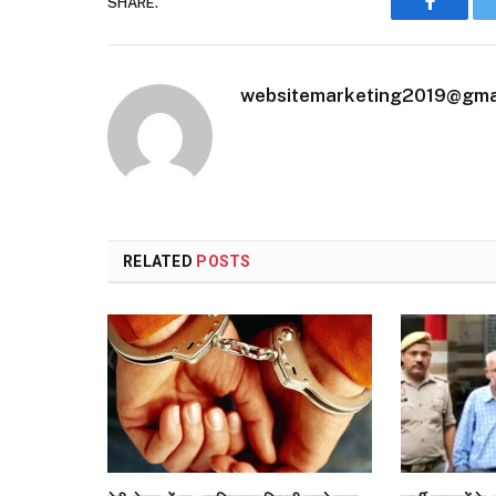
SHARE.
Faceboo
websitemarketing2019@gma
RELATED
POSTS