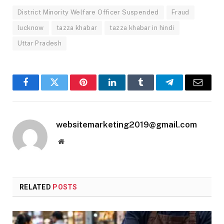
District Minority Welfare Officer Suspended
Fraud
lucknow
tazza khabar
tazza khabar in hindi
Uttar Pradesh
Facebook
Twitter
Pinterest
LinkedIn
Tumblr
Telegram
Email
websitemarketing2019@gmail.com
Website
RELATED
POSTS