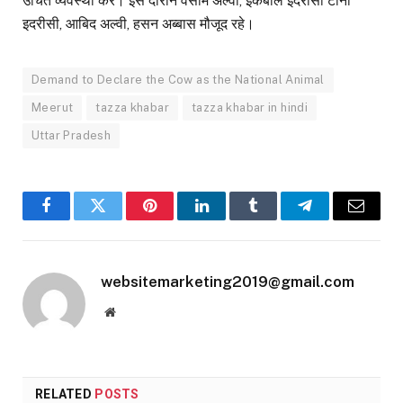
उचित व्यवस्था करें। इस दौरान वसीम अल्वी, इकबाल इदरीसी टोनी
इदरीसी, आबिद अल्वी, हसन अब्बास मौजूद रहे।
Demand to Declare the Cow as the National Animal
Meerut
tazza khabar
tazza khabar in hindi
Uttar Pradesh
Facebook
Twitter
Pinterest
LinkedIn
Tumblr
Telegram
Email
websitemarketing2019@gmail.com
Website
RELATED
POSTS