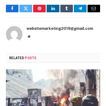
Facebook
Twitter
Pinterest
LinkedIn
Tumblr
Telegram
Email
websitemarketing2019@gmail.com
Website
RELATED
POSTS