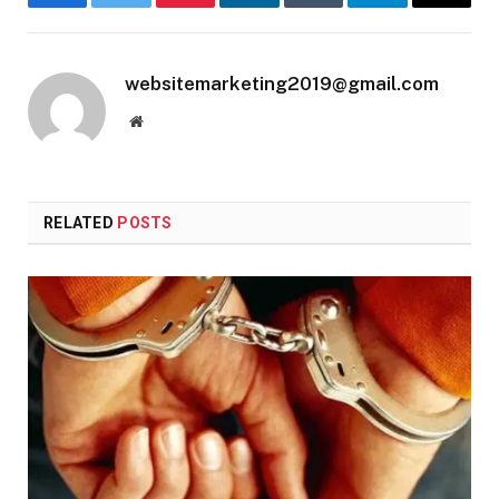
Facebook
Twitter
Pinterest
LinkedIn
Tumblr
Telegram
Email
websitemarketing2019@gmail.com
Website
RELATED
POSTS