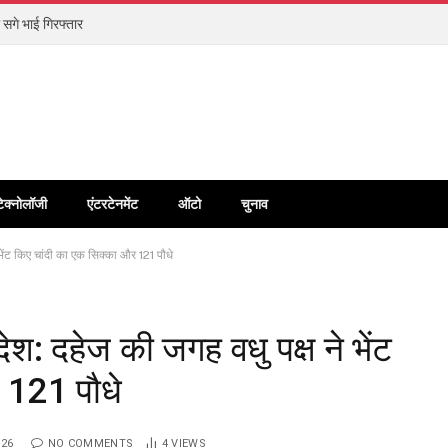
 सगे भाई गिरफ्तार
टेक्नोलॉजी
एंटरटेनमेंट
ऑटो
चुनाव
 भेंट किए चांदी का एक सिक्का और 121 पौधे
ेश: दहेज की जगह वधु पक्ष ने भेंट
 121 पौधे
026
NO COMMENTS
4
VIEWS