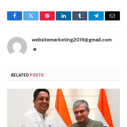
Facebook
Twitter
Pinterest
LinkedIn
Tumblr
Telegram
Email
websitemarketing2019@gmail.com
Website
RELATED
POSTS