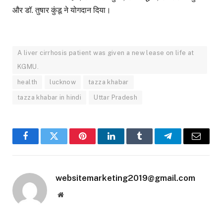
और डॉ. तुषार कुंडू ने योगदान दिया।
A liver cirrhosis patient was given a new lease on life at
KGMU.
health
lucknow
tazza khabar
tazza khabar in hindi
Uttar Pradesh
Facebook
Twitter
Pinterest
LinkedIn
Tumblr
Telegram
Email
websitemarketing2019@gmail.com
Website