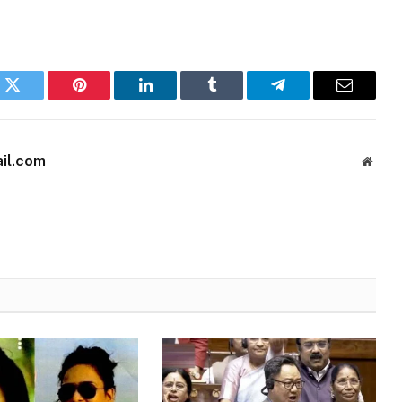
k
Twitter
Pinterest
LinkedIn
Tumblr
Telegram
Email
il.com
Websi