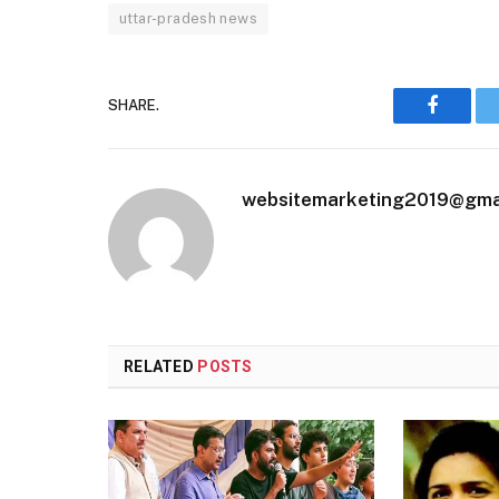
uttar-pradesh news
SHARE.
Faceboo
websitemarketing2019@gma
RELATED
POSTS