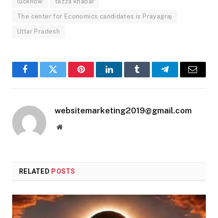
lucknow
tazza khabar
The center for Economics candidates is Prayagraj
Uttar Pradesh
Facebook
Twitter
Pinterest
LinkedIn
Tumblr
Telegram
Email
websitemarketing2019@gmail.com
Website
RELATED
POSTS