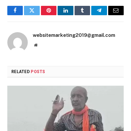
Facebook
Twitter
Pinterest
LinkedIn
Tumblr
Telegram
Email
websitemarketing2019@gmail.com
Website
RELATED
POSTS