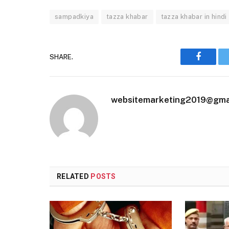
sampadkiya
tazza khabar
tazza khabar in hindi
SHARE.
Faceboo
websitemarketing2019@gma
RELATED
POSTS