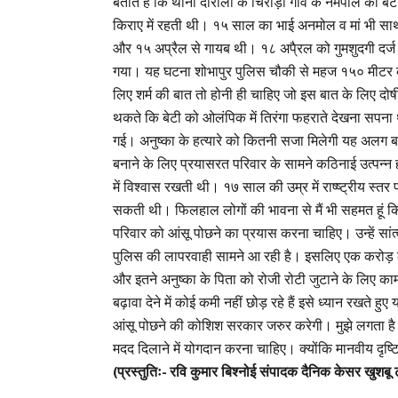
बताते हैं कि थाना दौराला के चिरौड़ी गांव के नेमपाल की ब
किराए में रहती थी। १५ साल का भाई अनमोल व मां भी साथ 
और १५ अप्रैल से गायब थी। १८ अपै्रल को गुमशुदगी दर्
गया। यह घटना शोभापुर पुलिस चौकी से महज १५० मीटर क
लिए शर्म की बात तो होनी ही चाहिए जो इस बात के लिए दोष
थकते कि बेटी को ओलंपिक में तिरंगा फहराते देखना सपना
गई। अनुष्का के हत्यारे को कितनी सजा मिलेगी यह अलग ब
बनाने के लिए प्रयासरत परिवार के सामने कठिनाई उत्पन्न ह
में विश्वास रखती थी। १७ साल की उम्र में राष्ष्ट्रीय 
सकती थी। फिलहाल लोगों की भावना से मैं भी सहमत हूं कि
परिवार को आंसू पोछने का प्रयास करना चाहिए। उन्हें सांत
पुलिस की लापरवाही सामने आ रही है। इसलिए एक करोड़ 
और इतने अनुष्का के पिता को रोजी रोटी जुटाने के लिए 
बढ़ावा देने में कोई कमी नहीं छोड़ रहे हैं इसे ध्यान रखते 
आंसू पोछने की कोशिश सरकार जरुर करेगी। मुझे लगता है 
मदद दिलाने में योगदान करना चाहिए। क्योंकि मानवीय दृष्
(प्रस्तुतिः- रवि कुमार बिश्नोई संपादक दैनिक केसर खुशबू 