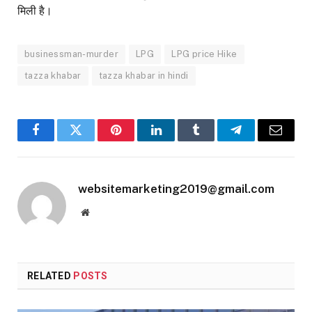
मिली है।
businessman-murder
LPG
LPG price Hike
tazza khabar
tazza khabar in hindi
Facebook
Twitter
Pinterest
LinkedIn
Tumblr
Telegram
Email
websitemarketing2019@gmail.com
Website
RELATED
POSTS