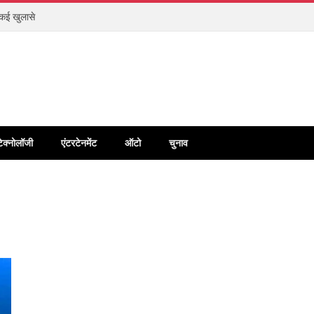
ए कई खुलासे
टेक्नोलॉजी
एंटरटेनमेंट
ऑटो
चुनाव