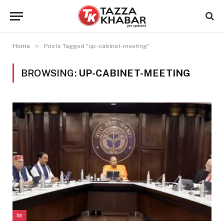
»
Home
Posts Tagged "up-cabinet-meeting"
BROWSING:
UP-CABINET-MEETING
देश